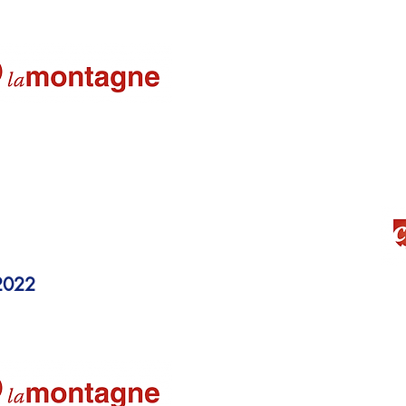
asketteuses16-03-22
e de Pâques
22-03-2022
La Montagne
2022
Un match nul qui laisse de
Les filles U11 du basket s’
Des stages de basket pour