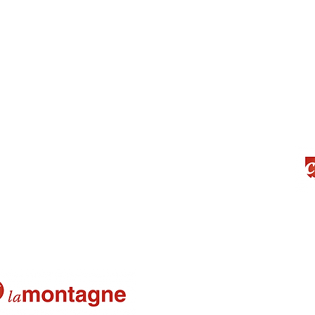
Les U11M1 victorieux
(pdf)
25-11-2024
Des débuts prometteurs pour le
20-11-2024
La Montagne
Fin de saison Assemblée Générale
07/07/2023
Les U7-U9 ont joué avec leurs pare
28/06/2023
Nos Jeunes U11F s'inclinent en fin
24/06/2023