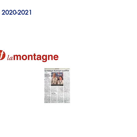
n 2020-2021
M
internationale
t à Aubière