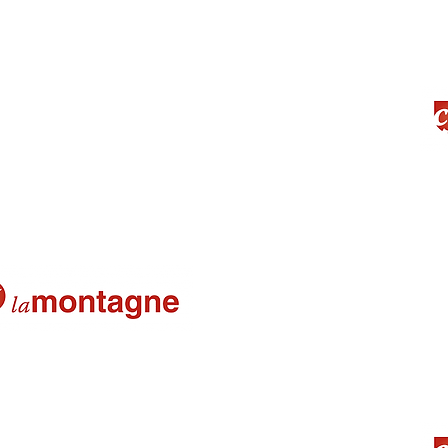
itre
La Montagne
dres du CBC
Basket : carton plein
07/03/2023
Une journée sous le signe de la con
01/03/2023
Un plateau animé pour les jeunes 
27/02/2023
Basket Club
La Montagne
la victoire à Combronde