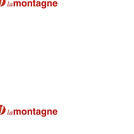
 au gymnase 21/11/2022
ème d’Halloween 26/10/2022
t face à Clermont
1
20/10/2022
 gala 09-03-22