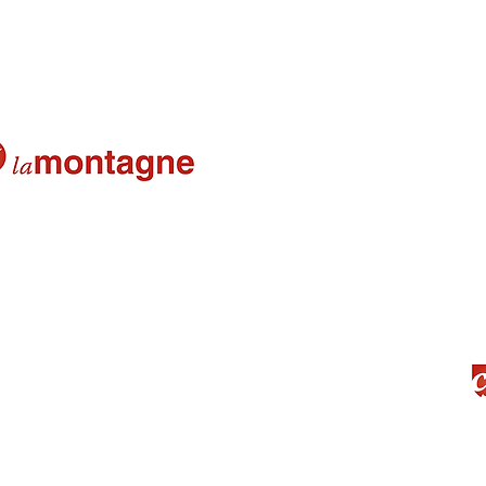
Un plateu plaisant pour les jeunes
12-02-2025
Mission réussie pour les baskette
05-02-2025
Les jeunes basketteurs ont tous g
29-01-2025
)
et (pdf)
pdf)
La Montagne
U7 plateaux
(pdf)
04-12-2024