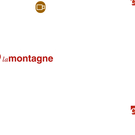
Une matinée de partage
Un plateau U7 sur le th
Les U9 du CBC l’emporten
ête 25-06-22
si au basket 10-06-22
e de Pâques 22-03-22
La Montagne
Une journée de basket de