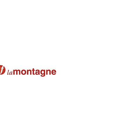
s U11 M2
 (Facebook)
nts
ale ( Facebook)