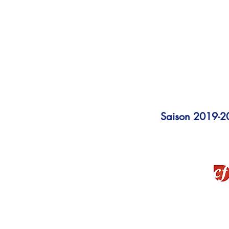
Les minimes du Basket Club 
Montée méritée pour les bask
Saison 2019-2
La Montagne
Ce que change la Coopér
pour l'AS Maréchat-Riom