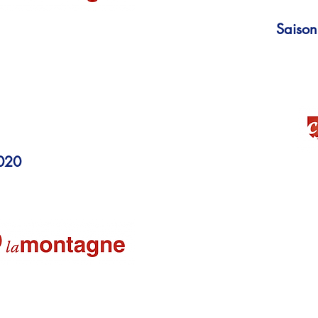
Saiso
s’imposent 14/10/2020
etteurs 06/06/2020
La Montagne
020
TQO Corinne Bernon OT
Février 2020
Les seniors filles s’imposen
20-11-2019
ation territoriale de clubs
, Combronde et Mozac-Volvic