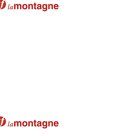
 le tournoi - La Montagne
ket - pdf
compétitions - La Montagne