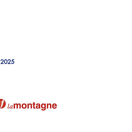
 basketteurs - Pdf
urs - La Montagne
agné - La Montagne-
2025