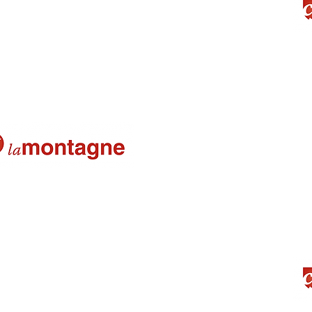
La Montagne
Une équipe mixte inédite remporte
03-06-2025
Combronde résultats moyen en bas
17-04-2025
Les jeunes du CBC retrouvent les 
18-03-2025
CBC - La Montagne
les U9 mixte du CBC - La
La Montagne